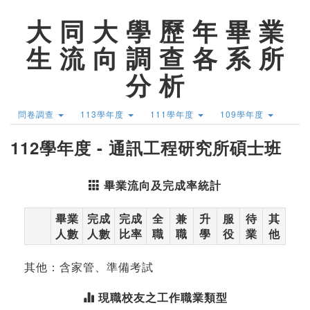
大 同 大 學 歷 年 畢 業
生 流 向 調 查 各 系 所
分 析
問卷調查
113學年度
111學年度
109學年度
112學年度 - 通訊工程研究所碩士班
畢業流向及完成率統計
畢業
完成
完成
全
兼
升
服
待
其
人數
人數
比率
職
職
學
役
業
他
其他：含家管、準備考試
現職校友之工作職業類型