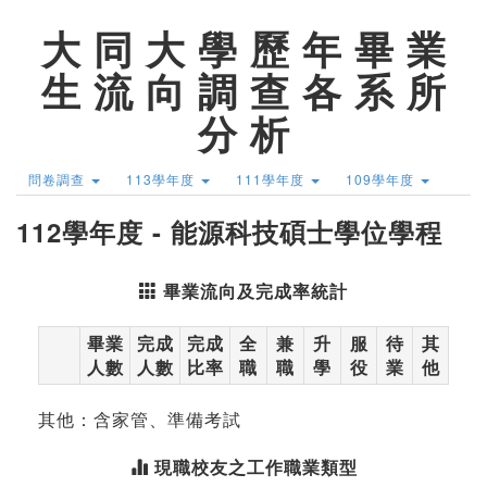
大 同 大 學 歷 年 畢 業
生 流 向 調 查 各 系 所
分 析
問卷調查
113學年度
111學年度
109學年度
112學年度 - 能源科技碩士學位學程
畢業流向及完成率統計
畢業
完成
完成
全
兼
升
服
待
其
人數
人數
比率
職
職
學
役
業
他
其他：含家管、準備考試
現職校友之工作職業類型