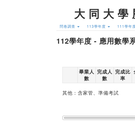
大 同 大 學 
問卷調查
113學年度
111學年
112學年度 - 應用數學
畢業人
完成人
完成比
數
數
率
其他：含家管、準備考試