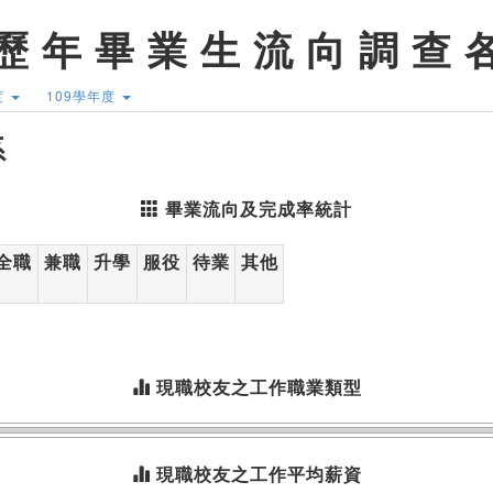
歷 年 畢 業 生 流 向 調 查 
度
109學年度
系
畢業流向及完成率統計
全職
兼職
升學
服役
待業
其他
現職校友之工作職業類型
現職校友之工作平均薪資