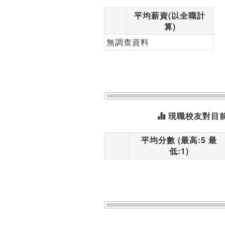
平均薪資(以全職計
算)
無調查資料
現職校友對目
平均分數 (最高:5 最
低:1)