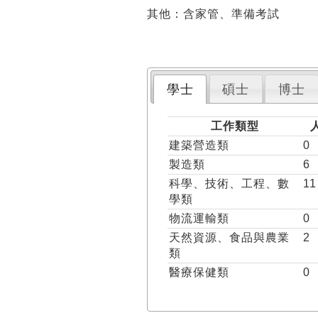
其他：含家管、準備考試
學士
碩士
博士
工作類型
建築營造類
0
製造類
6
科學、技術、工程、數
11
學類
物流運輸類
0
天然資源、食品與農業
2
類
醫療保健類
0