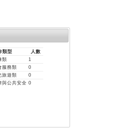
作類型
人數
練類
1
會服務類
0
光旅遊類
0
律與公共安全
0