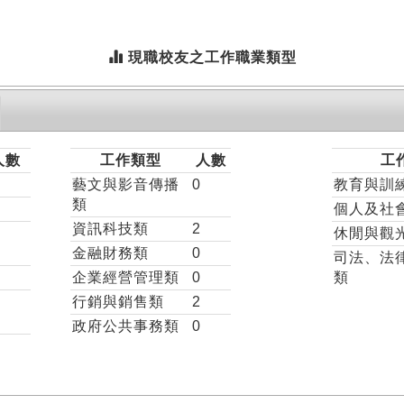
現職校友之工作職業類型
人數
工作類型
人數
工
藝文與影音傳播
0
教育與訓
類
個人及社
資訊科技類
2
休閒與觀
金融財務類
0
司法、法
企業經營管理類
0
類
行銷與銷售類
2
政府公共事務類
0