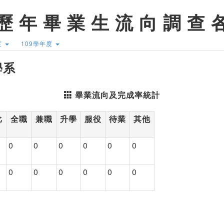
歷 年 畢 業 生 流 向 調 查 
度
109學年度
學系
畢業流向及完成率統計
比
全職
兼職
升學
服役
待業
其他
0
0
0
0
0
0
0
0
0
0
0
0