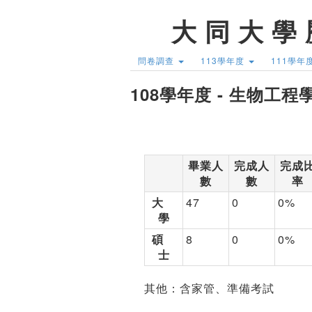
大 同 大 學 
問卷調查
113學年度
111學年
108學年度 - 生物工程
畢業人
完成人
完成
數
數
率
大
47
0
0%
學
碩
8
0
0%
士
其他：含家管、準備考試