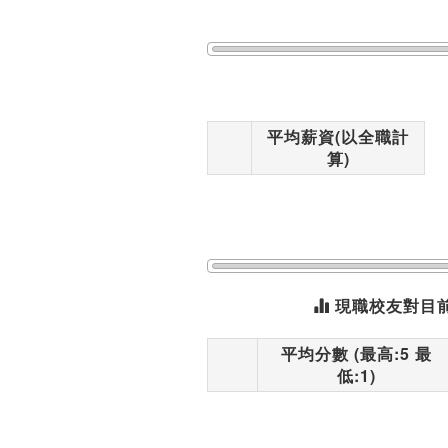
平均薪資(以全職計
算)
現職校友對目
平均分數 (最高:5 最
低:1)