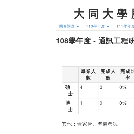
大 同 大 學 
問卷調查
113學年度
111學年
108學年度 - 通訊工
畢業人
完成人
完成
數
數
率
碩
4
0
0%
士
博
1
0
0%
士
其他：含家管、準備考試