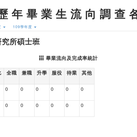
歷 年 畢 業 生 流 向 調 查 
度
109學年度
程研究所碩士班
畢業流向及完成率統計
比
全職
兼職
升學
服役
待業
其他
0
0
0
0
0
0
0
0
0
0
0
0