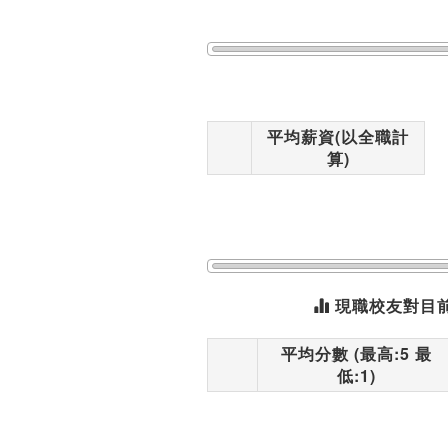
平均薪資(以全職計
算)
現職校友對目
平均分數 (最高:5 最
低:1)