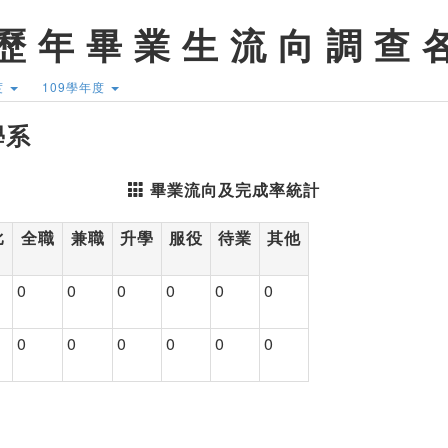
歷 年 畢 業 生 流 向 調 查 
度
109學年度
學系
畢業流向及完成率統計
比
全職
兼職
升學
服役
待業
其他
0
0
0
0
0
0
0
0
0
0
0
0