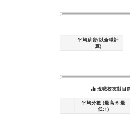
平均薪資(以全職計
算)
現職校友對目
平均分數 (最高:5 最
低:1)