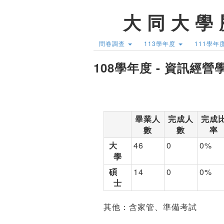
大 同 大 學 
問卷調查
113學年度
111學年
108學年度 - 資訊經營
畢業人
完成人
完成
數
數
率
大
46
0
0%
學
碩
14
0
0%
士
其他：含家管、準備考試