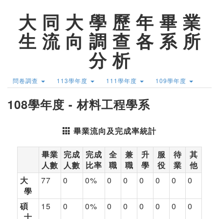
大 同 大 學 歷 年 畢 業
生 流 向 調 查 各 系 所
分 析
問卷調查
113學年度
111學年度
109學年度
108學年度 - 材料工程學系
畢業流向及完成率統計
畢業
完成
完成
全
兼
升
服
待
其
人數
人數
比率
職
職
學
役
業
他
大
77
0
0%
0
0
0
0
0
0
學
碩
15
0
0%
0
0
0
0
0
0
士