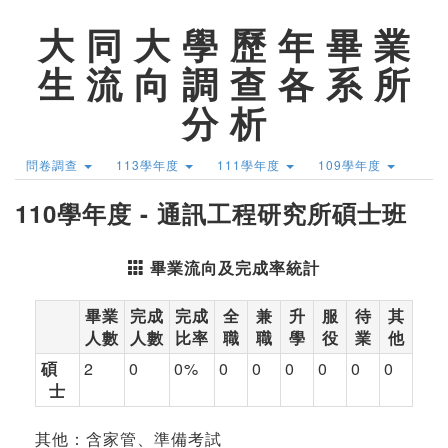
大 同 大 學 歷 年 畢 業
生 流 向 調 查 各 系 所
分 析
問卷調查
113學年度
111學年度
109學年度
110學年度 - 通訊工程研究所碩士班
畢業流向及完成率統計
畢業
完成
完成
全
兼
升
服
待
其
人數
人數
比率
職
職
學
役
業
他
碩
2
0
0%
0
0
0
0
0
0
士
其他：含家管、準備考試