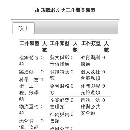
現職校友之工作職業類型
碩士
工作類型
人
工作類型
人
工作類型
人
數
數
數
建築營造
0
藝文與影
0
教育與訓
0
類
音傳播類
練類
製造類
0
資訊科技
0
個人及社
0
類
會服務類
科學、技
1
術、工
金融財務
0
休閒與觀
0
程、數學
類
光旅遊類
類
企業經營
0
司法、法
0
物流運輸
0
管理類
律與公共
類
安全類
行銷與銷
0
天然資
0
售類
源、食品
政府公共
0