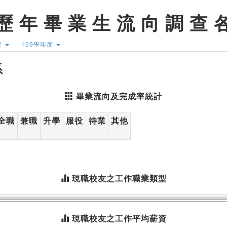
歷 年 畢 業 生 流 向 調 查 
度
109學年度
系
畢業流向及完成率統計
全職
兼職
升學
服役
待業
其他
現職校友之工作職業類型
現職校友之工作平均薪資