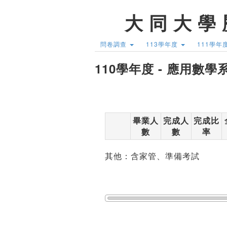
大 同 大 學 
問卷調查
113學年度
111學年
110學年度 - 應用數學
畢業人
完成人
完成比
數
數
率
其他：含家管、準備考試