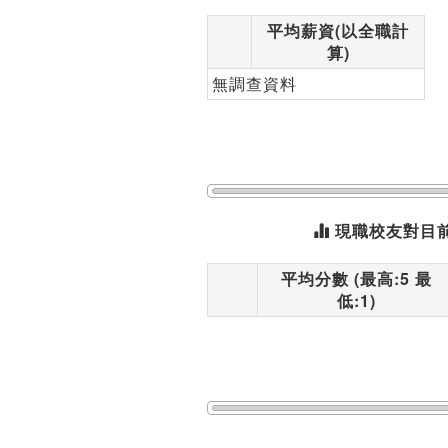
平均薪資(以全職計
算)
無調查資料
現職校友對目
平均分數 (最高:5 最
低:1)