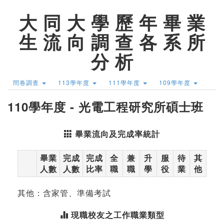
大 同 大 學 歷 年 畢 業
生 流 向 調 查 各 系 所
分 析
問卷調查
113學年度
111學年度
109學年度
110學年度 - 光電工程研究所碩士班
畢業流向及完成率統計
畢業
完成
完成
全
兼
升
服
待
其
人數
人數
比率
職
職
學
役
業
他
其他：含家管、準備考試
現職校友之工作職業類型