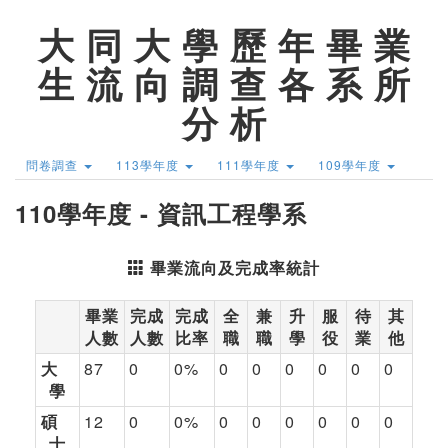
大 同 大 學 歷 年 畢 業
生 流 向 調 查 各 系 所
分 析
問卷調查
113學年度
111學年度
109學年度
110學年度 - 資訊工程學系
畢業流向及完成率統計
畢業
完成
完成
全
兼
升
服
待
其
人數
人數
比率
職
職
學
役
業
他
大
87
0
0%
0
0
0
0
0
0
學
碩
12
0
0%
0
0
0
0
0
0
士