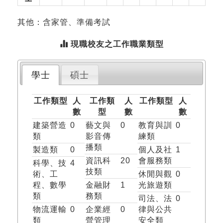
其他：含家管、準備考試
現職校友之工作職業類型
學士
碩士
工作類型
人
工作類
人
工作類型
人
數
型
數
數
建築營造
0
藝文與
0
教育與訓
0
類
影音傳
練類
播類
製造類
0
個人及社
1
資訊科
20
會服務類
科學、技
4
技類
術、工
休閒與觀
0
程、數學
金融財
1
光旅遊類
類
務類
司法、法
0
物流運輸
0
企業經
0
律與公共
類
營管理
安全類